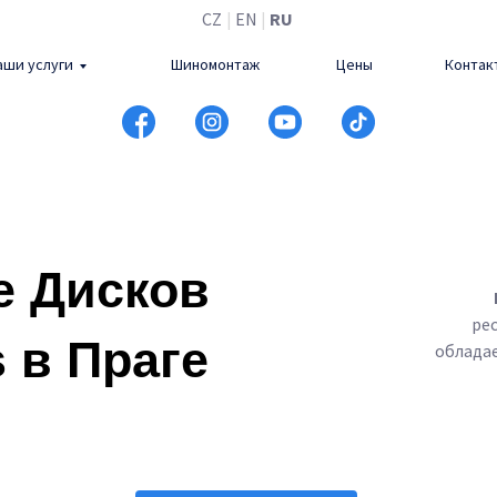
CZ
|
EN
|
RU
аши услуги
Шиномонтаж
Цены
Контак
е Дисков
ре
 в Праге
облада