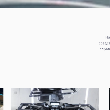
На
средс
справ