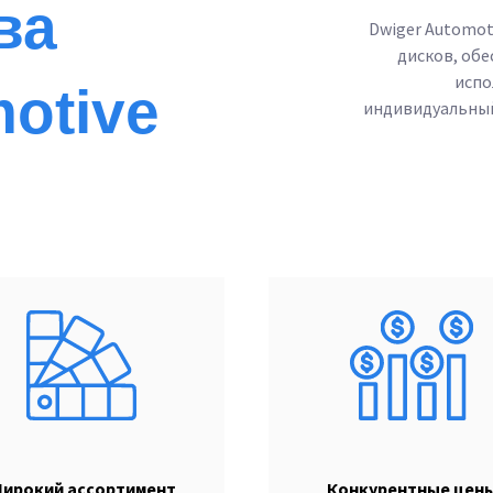
ва
Dwiger Automot
дисков, об
испо
otive
индивидуальный
ирокий ассортимент
Конкурентные цен